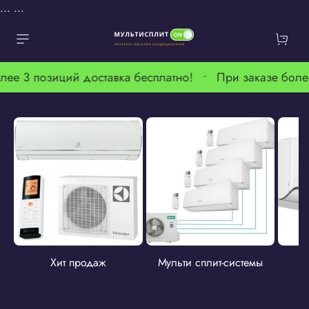
...
...
лее 3 позиций доставка бесплатно! •
При заказе боле
Хит продаж
Мульти сплит-системы