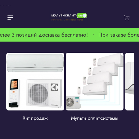
...
...
олее 3 позиций доставка бесплатно! •
При заказе боле
Хит продаж
Мульти сплит-системы