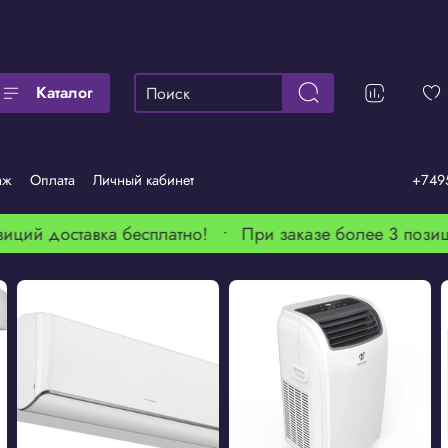
Каталог
аж
Оплата
Личный кабинет
+749
иций доставка бесплатно! •
При заказе более 3 позиц