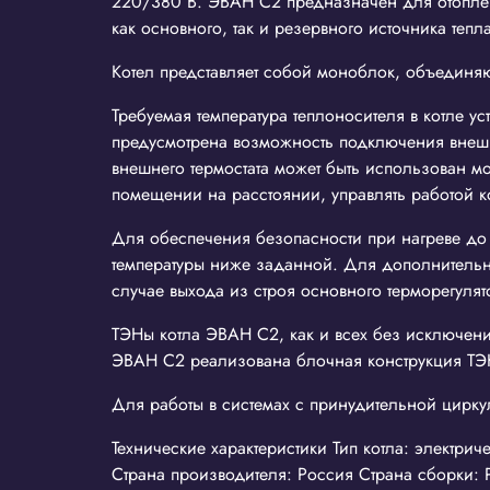
220/380 В. ЭВАН С2 предназначен для отоплен
как основного, так и резервного источника тепла
Котел представляет собой моноблок, объединяю
Требуемая температура теплоносителя в котле ус
предусмотрена возможность подключения внешне
внешнего термостата может быть использован мо
помещении на расстоянии, управлять работой ко
Для обеспечения безопасности при нагреве до 
температуры ниже заданной. Для дополнительн
случае выхода из строя основного терморегулят
ТЭНы котла ЭВАН С2, как и всех без исключени
ЭВАН С2 реализована блочная конструкция ТЭН 
Для работы в системах с принудительной цирк
Технические характеристики Тип котла: электри
Страна производителя: Россия Страна сборки: