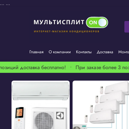
...
...
Главная
О компании
Контакты
Доставка
Монт
позиций доставка бесплатно! •
При заказе более 3 поз