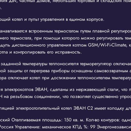
ия дач, частных домов, небольших торговых и складских пом
.
щий котел и пульт управления в едином корпусе.
танавливается встроенным термостатом путем плавной регулиров
го термостата, при помощи которого можно регулировать тем
дуль дистанционного управления котлом GSM/Wi-Fi-Climate, к
тла и контролировать его исправность.
заданной температуры теплоносителя терморегулятор отключае
ой защиты от перегрева приборы оснащены самовозвратным а
ора отключает котел при достижении теплоносителем температ
я электрокотлов ЭВАН, сделаны из нержавеющей стали, что по
на резьбовом соединении, что позволяет существенно упрост
уляцией электроотопительный котел ЭВАН С2 имеет колодку д
ческий Отапливаемая площадь: 150 кв. м. Кол-во контуров: од
 Россия Управление: механическое КПД %: 99 Энергонезависи