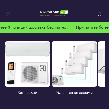
...
...
лее 3 позиций доставка бесплатно! •
При заказе боле
Хит продаж
Мульти сплит-системы