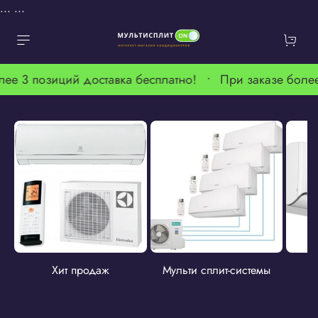
...
...
лее 3 позиций доставка бесплатно! •
При заказе более
Хит продаж
Мульти сплит-системы