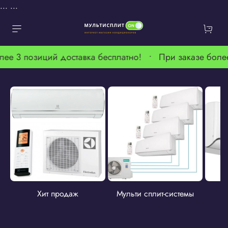
...
...
лее 3 позиций доставка бесплатно! •
При заказе боле
Хит продаж
Мульти сплит-системы