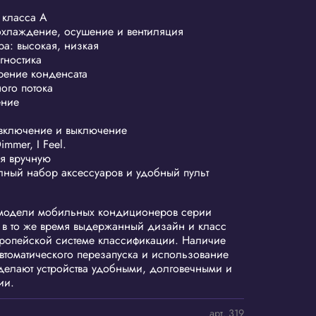
 класса А
охлаждение, осушение и вентиляция
ра: высокая, низкая
гностика
рение конденсата
ого потока
ение
 включение и выключение
immer, I Feel.
я вручную
олный набор аксессуаров и удобный пульт
модели мобильных кондиционеров серии
о в то же время выдержанный дизайн и класс
вропейской системе классификации. Наличие
автоматического перезапуска и использование
 делают устройства удобными, долговечными и
ии.
арт.
319