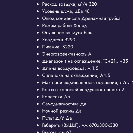
Расход воздуха, м³/ч
320
Уровень шума, дБа
48
Отвод конденсата
Дренажная трубка
Режим работы
Холод
Осушение воздуха
Есть
Хладагент
R290
Питание, В
220
Энергоэффективность
A
Диапазон t на охлаждение, °С
+21…+35
Длина воздуховода, м
1.5
Сила тока на охлаждение, А
4.5
Max производительность осушения, л/сут
Кол-во скоростей воздушного потока
2
Колесики
Да
Самодиагностика
Да
Ночной режим
Да
Пульт Д/У
Да
Габариты (ВхШхГ), мм
670х300х330
Высота, см
67