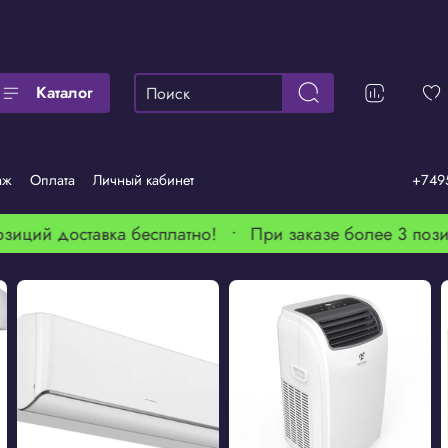
Каталог
аж
Оплата
Личный кабинет
+749
зиций доставка бесплатно! •
При заказе более 3 позиц