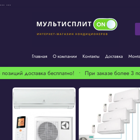
...
...
Главная
О компании
Контакты
Доставка
Монт
позиций доставка бесплатно! •
При заказе более 3 по