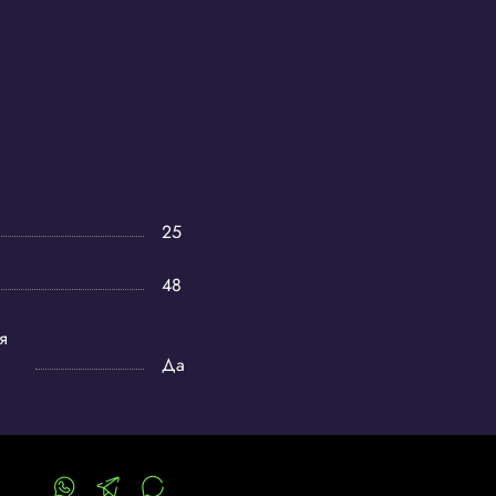
25
48
я
Да