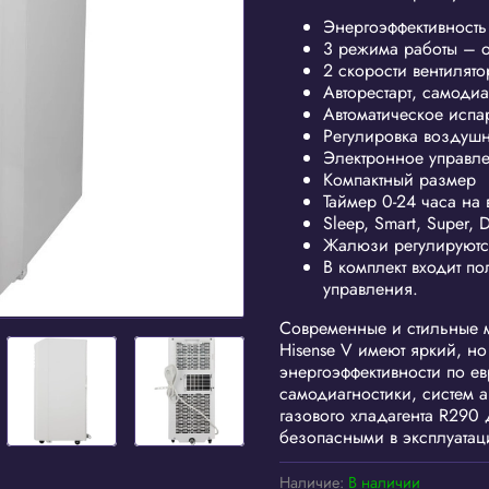
Энергоэффективность
3 режима работы – 
2 скорости вентилято
Авторестарт, самодиа
Автоматическое испа
Регулировка воздушн
Электронное управл
Компактный размер
Таймер 0-24 часа на
Sleep, Smart, Super, D
Жалюзи регулируютс
В комплект входит п
управления.
Современные и стильные 
Hisense V имеют яркий, н
энергоэффективности по е
самодиагностики, систем 
газового хладагента R290
безопасными в эксплуатац
Наличие:
В наличии