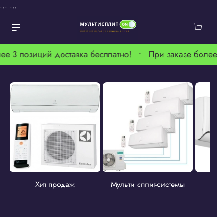
...
...
ее 3 позиций доставка бесплатно! •
При заказе более
Хит продаж
Мульти сплит-системы