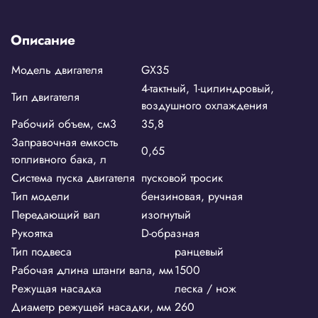
Описание
Модель двигателя
GX35
4-тактный, 1-цилиндровый,
Тип двигателя
воздушного охлаждения
Рабочий объем, см3
35,8
Заправочная емкость
0,65
топливного бака, л
Система пуска двигателя
пусковой тросик
Тип модели
бензиновая, ручная
Передающий вал
изогнутый
Рукоятка
D-образная
Тип подвеса
ранцевый
Рабочая длина штанги вала, мм
1500
Режущая насадка
леска / нож
Диаметр режущей насадки, мм
260