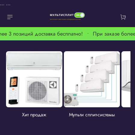
...
...
лее 3 позиций доставка бесплатно! •
При заказе более
Хит продаж
Мульти сплит-системы