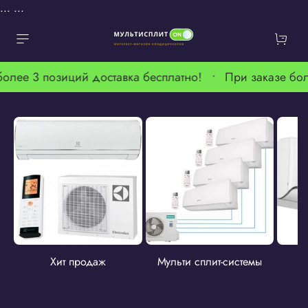
...
...
более 3 позиций доставка бесплатно! •
При заказе бол
Хит продаж
Мульти сплит-системы