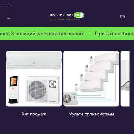
...
...
олее 3 позиций доставка бесплатно! •
При заказе боле
Хит продаж
Мульти сплит-системы