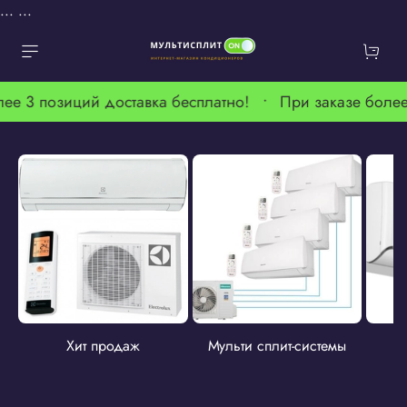
...
...
ее 3 позиций доставка бесплатно! •
При заказе более
Хит продаж
Мульти сплит-системы