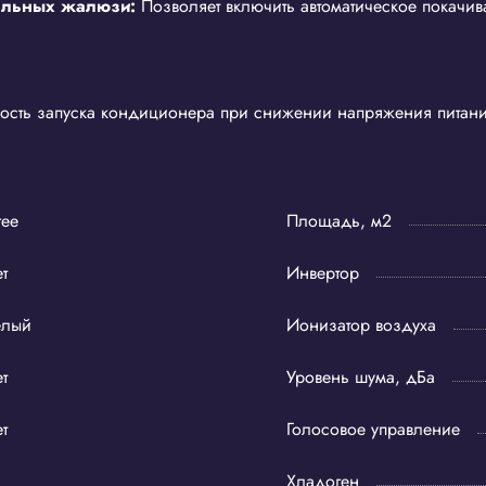
тальных жалюзи:
Позволяет включить автоматическое покачи
сть запуска кондиционера при снижении напряжения питани
ree
Площадь, м2
т
Инвертор
елый
Ионизатор воздуха
т
Уровень шума, дБа
т
Голосовое управление
Хладоген