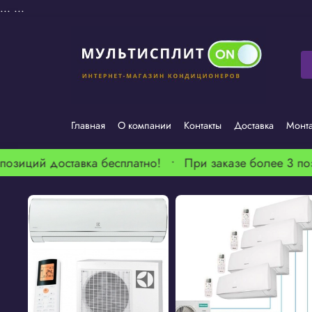
...
...
Главная
О компании
Контакты
Доставка
Монт
озиций доставка бесплатно! •
При заказе более 3 пози