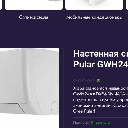
Сплит-системы
Мобильные кондиционеры
Настенная с
Pular GWH2
(0)
Жара становится невыноси
GWH24AADXE-K3NNA1A - ва
надежность в одном устро
экономия энергии. Создай
Gree Pular!
Наличие:
В наличии