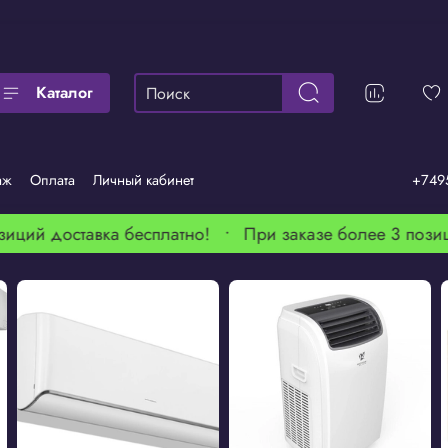
Каталог
аж
Оплата
Личный кабинет
+749
ций доставка бесплатно! •
При заказе более 3 позици