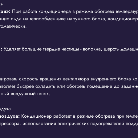
кая»:
При работе кондиционера в режиме обогрева температу
вание льда на теплообменнике наружного блока, кондиционе
томатически.
:
Удаляет большие твердые частицы - волокна, шерсть домашн
лировать скорость вращения вентилятора внутреннего блока ко
зволяет быстрее охладить или обогреть помещение до заданно
тный воздушный поток.
воздуха:
Кондиционер работает в режиме обогрева при темпер
рессора, использования электрических подогревателей подд