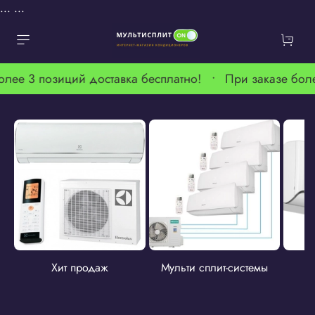
...
...
олее 3 позиций доставка бесплатно! •
При заказе бол
Хит продаж
Мульти сплит-системы