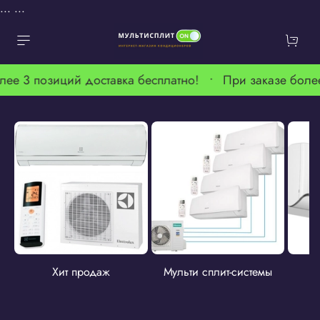
...
...
лее 3 позиций доставка бесплатно! •
При заказе боле
Хит продаж
Мульти сплит-системы