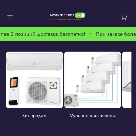
...
...
лее 3 позиций доставка бесплатно! •
При заказе боле
Хит продаж
Мульти сплит-системы