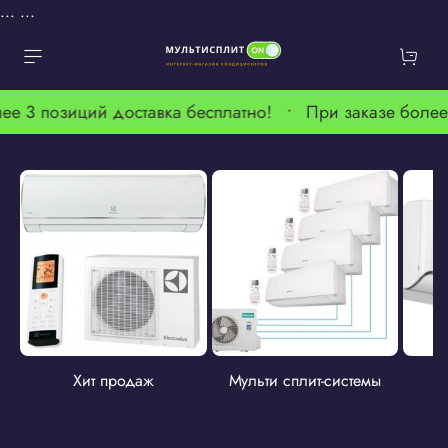
...
...
ее 3 позиций доставка бесплатно! •
При заказе более
Хит продаж
Мульти сплит-системы