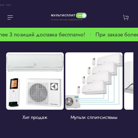
...
...
лее 3 позиций доставка бесплатно! •
При заказе более
Хит продаж
Мульти сплит-системы