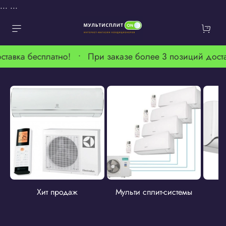
...
...
ставка бесплатно! •
При заказе более 3 позиций дост
Хит продаж
Мульти сплит-системы