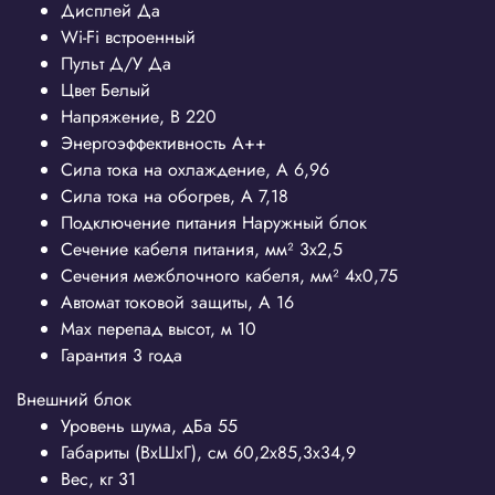
Дисплей
Да
Wi-Fi
встроенный
Пульт Д/У
Да
Цвет
Белый
Напряжение, В
220
Энергоэффективность
A++
Сила тока на охлаждение, А
6,96
Сила тока на обогрев, А
7,18
Подключение питания
Наружный блок
Сечение кабеля питания, мм²
3x2,5
Сечения межблочного кабеля, мм²
4x0,75
Автомат токовой защиты, А
16
Max перепад высот, м
10
Гарантия
3 года
Внешний блок
Уровень шума, дБа
55
Габариты (ВхШхГ), см
60,2x85,3x34,9
Вес, кг
31