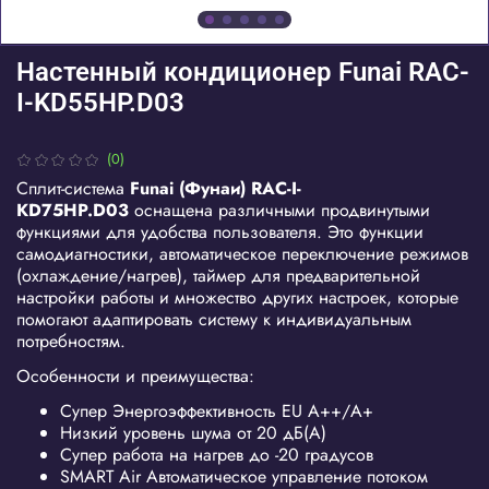
Настенный кондиционер Funai RAC-
I-KD55HP.D03
(0)
Сплит-система
Funai
(Фунаи)
RAC
-
I
-
KD7
5
HP
.
D
03
оснащена различными продвинутыми
функциями для удобства пользователя. Это функции
самодиагностики, автоматическое переключение режимов
(охлаждение/нагрев), таймер для предварительной
настройки работы и множество других настроек, которые
помогают адаптировать систему к индивидуальным
потребностям.
Особенности и преимущества:
Супер Энергоэффективность EU А++/А+
Низкий уровень шума от 20 дБ(А)
Супер работа на нагрев до -20 градусов
SMART Air Автоматическое управление потоком