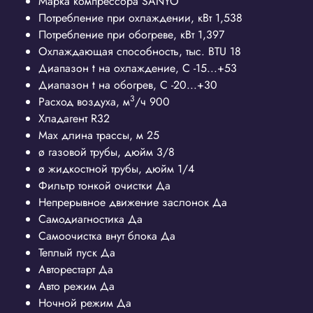
Марка компрессора
SANYO
Потребление при охлаждении, кВт
1,538
Потребление при обогреве, кВт
1,397
Охлаждающая способность, тыс. BTU
18
Диапазон t на охлаждение, С
-15...+53
Диапазон t на обогрев, С
-20...+30
3
Расход воздуха, м
/ч
900
Хладагент
R32
Max длина трассы, м
25
ø газовой трубы, дюйм
3/8
ø жидкостной трубы, дюйм
1/4
Фильтр тонкой очистки
Да
Непрерывное движение заслонок
Да
Самодиагностика
Да
Самоочистка внут блока
Да
Теплый пуск
Да
Авторестарт
Да
Авто режим
Да
Ночной режим
Да