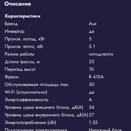
Описание
Характеристики
Бренд
Aux
Инвертор
да
Произв. холод, кВт
5
Произв. тепло, кВт
5.1
Режим работы
холод-тепло
Длина трассы, м
25
Перепад высот
10
Фреон
R 410A
Обслуживаемая площадь max.
50
Wi-Fi (опционально)
да
Энергоэффективность
А
Уровень шума внешнего блока, дБ(А)
54
Уровень шума внутреннего блока, дБ(А)
27
Энергопотребление (кВт)
1.55
Подключение электропитания
Наружный блок