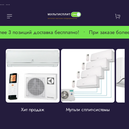
...
...
лее 3 позиций доставка бесплатно! •
При заказе более
Хит продаж
Мульти сплит-системы