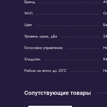
Бренд
A
Wi-Fi
О
Цвет
Б
Уровень шума, дБа
2
Голосовое управление
Не
Хладоген
R
Работа на тепло до -25°C
Не
Сопутствующие товары