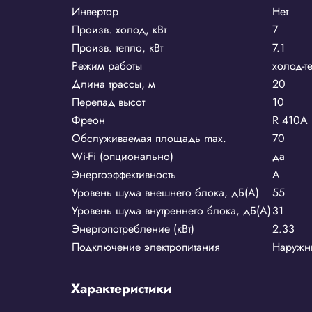
Инвертор
Нет
Произв. холод, кВт
7
Произв. тепло, кВт
7.1
Режим работы
холод-т
Длина трассы, м
20
Перепад высот
10
Фреон
R 410A
Обслуживаемая площадь max.
70
Wi-Fi (опционально)
да
Энергоэффективность
А
Уровень шума внешнего блока, дБ(А)
55
Уровень шума внутреннего блока, дБ(А)
31
Энергопотребление (кВт)
2.33
Подключение электропитания
Наружн
Характеристики