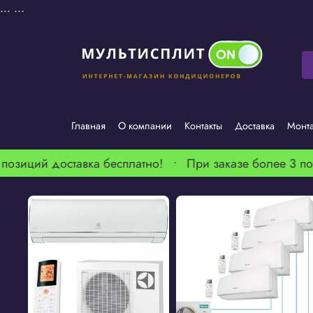
...
...
Главная
О компании
Контакты
Доставка
Монт
позиций доставка бесплатно! •
При заказе более 3 поз