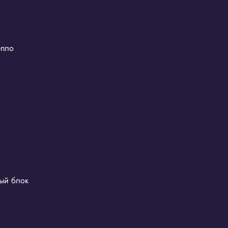
епло
ый блок