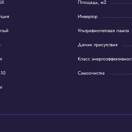
UX
Площадь, м2
пция
Инвертор
елый
Ультрафиолетовая лампа
4
Датчик присутствия
т
Класс энергоэффективнос
410
Самоочистка
т