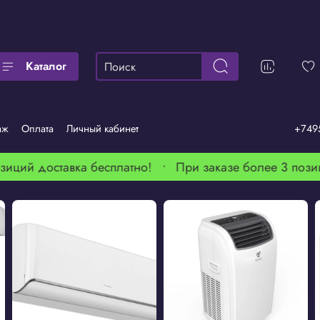
Каталог
аж
Оплата
Личный кабинет
+749
иций доставка бесплатно! •
При заказе более 3 позиц