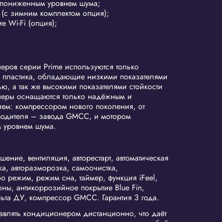
с пониженным уровнем шума;
(с зимним комплектом опция);
е Wi-Fi (опция);
еров серии Prime используются только
и пластика, обладающие низкими показателями
ю, а так же высокими показателями стойкости
неры оснащаются только надёжным и
ем: компрессором нового поколения, от
водителя – завода GMCC, и мотором
м уровнем шума.
ение, вентиляция, авторестарт, автоматическая
а, авторазморозка, самоочистка,
бо режим, режим сна, таймер, функция iFeel,
ны, антикоррозийное покрытие Blue Fin,
ьта ДУ, компрессор GMCC. Гарантия 3 года.
равлять кондиционером дистанционно, что даёт