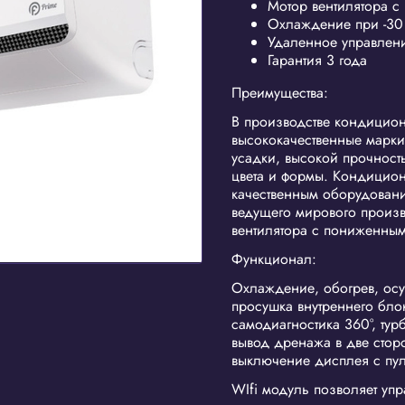
Мотор вентилятора 
Охлаждение при -30 
Удаленное управлени
Гарантия 3 года
Преимущества:
В производстве кондицион
высококачественные марк
усадки, высокой прочность
цвета и формы. Кондицио
качественным оборудовани
ведущего мирового произ
вентилятора с пониженны
Функционал:
Охлаждение, обогрев, осуш
просушка внутреннего блок
самодиагностика 360°, тур
вывод дренажа в две сторо
выключение дисплея с пул
WIfi модуль позволяет уп