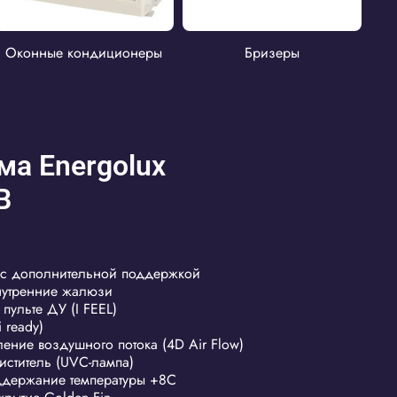
Оконные кондиционеры
Бризеры
ма Energolux
B
 с дополнительной поддержкой
нутренние жалюзи
 пульте ДУ (I FEEL)
 ready)
ние воздушного потока (4D Air Flow)
иститель (UVC-лампа)
ддержание температуры +8С