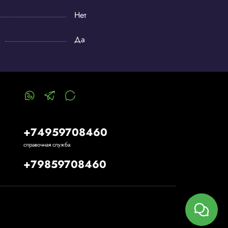
Нет
Да
+74959708460
справочная служба
+79859708460