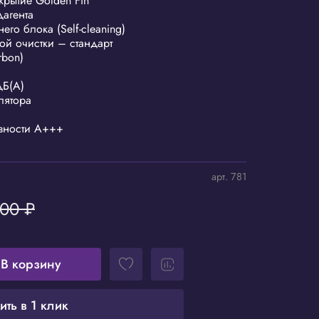
рытие Golden Fin
дагента
его блока (Self-cleaning)
ой очистки – стандарт
rbon)
дБ(А)
лятора
ивности A+++
арт.
781
00 ₽
В корзину
ить в 1 клик