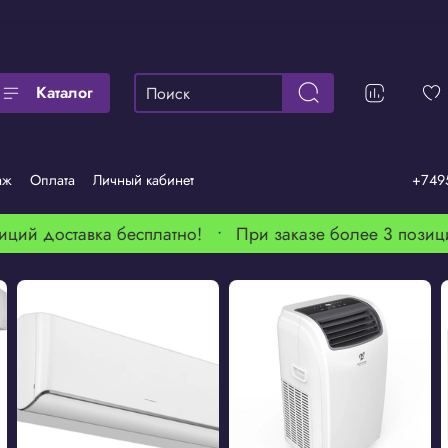
Каталог
аж
Оплата
Личный кабинет
+749
ций доставка бесплатно! •
При заказе более 3 позици