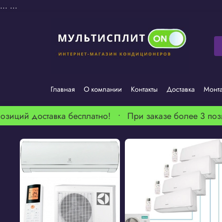
...
...
Главная
О компании
Контакты
Доставка
Монт
зиций доставка бесплатно! •
При заказе более 3 пози