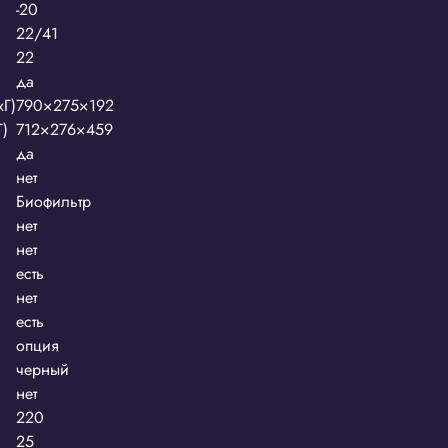
-20
22/41
22
да
xГ)
790×275×192
Г)
712×276×459
да
нет
Биофильтр
нет
нет
есть
нет
есть
опция
черный
нет
220
25