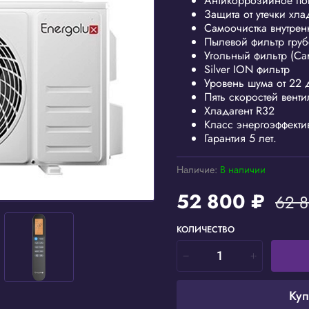
Антикоррозийное пок
Защита от утечки хла
Самоочистка внутренн
Пылевой фильтр груб
Угольный фильтр (Ca
Silver ION фильтр
Уровень шума от 22 
Пять скоростей венти
Хладагент R32
Класс энергоэффект
Гарантия 5 лет.
Наличие:
В наличии
52 800 ₽
62 8
КОЛИЧЕСТВО
Куп