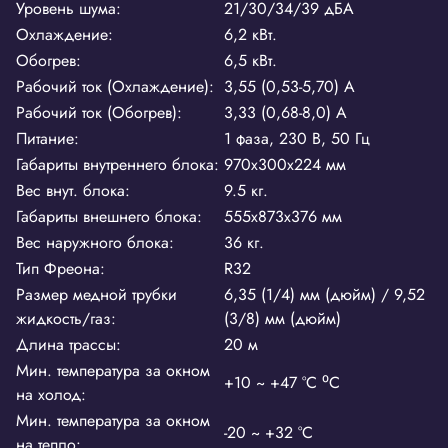
Уровень шума:
21/30/34/39 дБА
Охлаждение:
6,2 кВт.
Обогрев:
6,5 кВт.
Рабочий ток (Охлаждение):
3,55 (0,53-5,70) A
Рабочий ток (Обогрев):
3,33 (0,68-8,0) А
Питание:
1 фаза, 230 В, 50 Гц
Габариты внутреннего блока:
970x300x224 мм
Вес внут. блока:
9.5 кг.
Габариты внешнего блока:
555x873x376 мм
Вес наружного блока:
36 кг.
Тип Фреона:
R32
Размер медной трубки
6,35 (1/4) мм (дюйм) / 9,52
жидкость/газ:
(3/8) мм (дюйм)
Длина трассы:
20 м
Мин. температура за окном
+10 ~ +47 °С ⁰С
на холод:
Мин. температура за окном
-20 ~ +32 °С
на тепло: