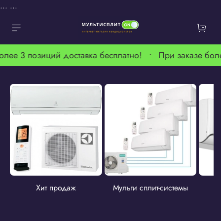
...
...
олее 3 позиций доставка бесплатно! •
При заказе бол
Хит продаж
Мульти сплит-системы