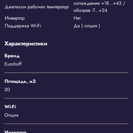
охлаждение +18…+43 /
Диапазон рабочих температур
обогрев -7...+24
Инвертор
Нет
Поддержка Wi-Fi
Да ( опция )
Характеристики
Бренд
Eurohoff
Площадь, м2
20
Wi-Fi
Опция
Инвертор