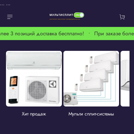
...
...
лее 3 позиций доставка бесплатно! •
При заказе боле
Хит продаж
Мульти сплит-системы