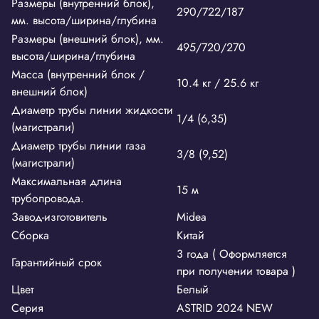
Размеры (внутренний блок),
290/722/187
мм. высота/ширина/глубина
Размеры (внешний блок), мм.
495/720/270
высота/ширина/глубина
Масса (внутренний блок /
10.4 кг / 25.6 кг
внешний блок)
Диаметр трубы линии жидкости
1/4 (6,35)
(магистрали)
Диаметр трубы линии газа
3/8 (9,52)
(магистрали)
Максимальная длина
15 м
трубопровода.
Завод-изготовитель
Midea
Сборка
Китай
3 года ( Оформляется
Гарантийный срок
при получении товара )
Цвет
Белый
Серия
ASTRID 2024 NEW