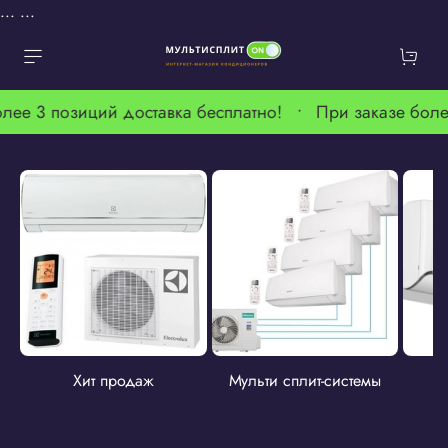
...
...
лее 3 позиций доставка бесплатно! •
При заказе боле
Хит продаж
Мульти сплит-системы