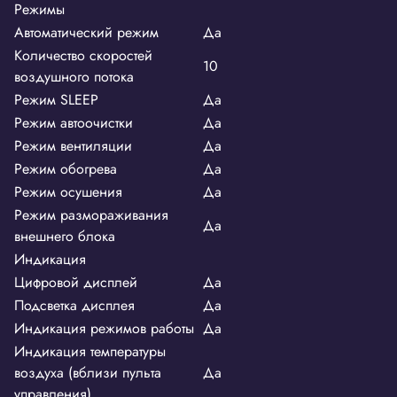
Режимы
Автоматический режим
Да
Количество скоростей
10
воздушного потока
Режим SLEEP
Да
Режим автоочистки
Да
Режим вентиляции
Да
Режим обогрева
Да
Режим осушения
Да
Режим размораживания
Да
внешнего блока
Индикация
Цифровой дисплей
Да
Подсветка дисплея
Да
Индикация режимов работы
Да
Индикация температуры
воздуха (вблизи пульта
Да
управления)