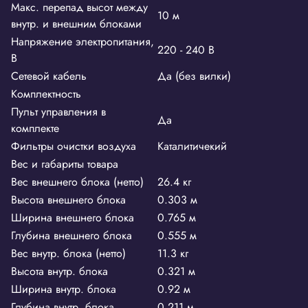
Макс. перепад высот между
10 м
внутр. и внешним блоками
Напряжение электропитания,
220 - 240 В
В
Сетевой кабель
Да (без вилки)
Комплектность
Пульт управления в
Да
комплекте
Фильтры очистки воздуха
Каталитичекий
Вес и габариты товара
Вес внешнего блока (нетто)
26.4 кг
Высота внешнего блока
0.303 м
Ширина внешнего блока
0.765 м
Глубина внешнего блока
0.555 м
Вес внутр. блока (нетто)
11.3 кг
Высота внутр. блока
0.321 м
Ширина внутр. блока
0.92 м
Глубина внутр. блока
0.211 м