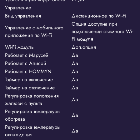
Управление
Вид управления
Дистанционное по Wi-Fi
Опция доступна при
Управление c мобильного
подключении съемного Wi-
приложения по Wi-Fi
Fi модуля
Wi-Fi модуль
Доп.опция
Работает с Марусей
Да
Работает с Алисой
Да
Работает с HOMMYN
Да
Таймер на включение
Да
Таймер на отключение
Да
Регулировка положения
Да
жалюзи с пульта
Регулировка температуры
Да
обогрева
Регулировка температуры
Да
охлаждения