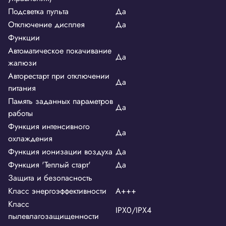
Подсветка пульта
Да
Отключение дисплея
Да
Функции
Автоматическое покачивание
Да
жалюзи
Авторестарт при отключении
Да
питания
Память заданных параметров
Да
работы
Функция интенсивного
Да
охлаждения
Функция ионизации воздуха
Да
Функция 'Теплый старт'
Да
Защита и безопасность
Класс энергоэффективности
A+++
Класс
IPX0/IPX4
пылевлагозащищенности