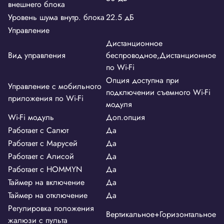
внешнего блока
Уровень шума внутр. блока
22.5 дБ
Управление
Дистанционное
Вид управления
беспроводное,Дистанционное
по Wi-Fi
Опция доступна при
Управление c мобильного
подключении съемного Wi-Fi
приложения по Wi-Fi
модуля
Wi-Fi модуль
Доп.опция
Работает с Салют
Да
Работает с Марусей
Да
Работает с Алисой
Да
Работает с HOMMYN
Да
Таймер на включение
Да
Таймер на отключение
Да
Регулировка положения
Вертикальное+Горизонтальное
жалюзи с пульта