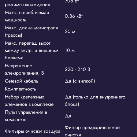
705 Вт
режиме охлаждения
Макс. потребляемая
0.86 кВт
мощность
Макс. длина магистрали
20 м
(трассы)
Макс. перепад высот
между внутр. и внешним
10 м
блоками
Напряжение
220 - 240 В
электропитания, В
Сетевой кабель
Да (с вилкой)
Комплектность
Набор крепежных
Да (только для внутреннего
элементов в комплекте
блока)
Пульт управления в
Да
комплекте
Фильтр предварительной
Фильтры очистки воздуха
очистки