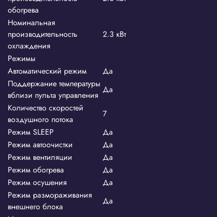
обогрева
Номинальная
производительность
2.3 кВт
охлаждения
Режимы
Автоматический режим
Да
Поддержание температуры
Да
вблизи пульта управления
Количество скоростей
7
воздушного потока
Режим SLEEP
Да
Режим автоочистки
Да
Режим вентиляции
Да
Режим обогрева
Да
Режим осушения
Да
Режим размораживания
Да
внешнего блока