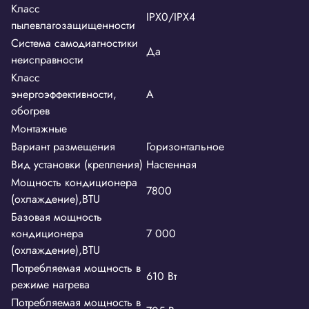
Класс
IPX0/IPX4
пылевлагозащищенности
Система самодиагностики
Да
неисправности
Класс
энергоэффективности,
A
обогрев
Монтажные
Вариант размещения
Горизонтальное
Вид установки (крепления)
Настенная
Мощность кондиционера
7800
(охлаждение),BTU
Базовая мощность
кондиционера
7 000
(охлаждение),BTU
Потребляемая мощность в
610 Вт
режиме нагрева
Потребляемая мощность в