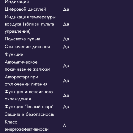
Индикация
Цифровой дисплей
Да
Индикация температуры
воздуха (вблизи пульта
Да
управления)
Подсветка пульта
Да
Отключение дисплея
Да
Функции
Автоматическое
Да
покачивание жалюзи
Авторестарт при
Да
отключении питания
Функция интенсивного
Да
охлаждения
Функция 'Теплый старт'
Да
Защита и безопасность
Класс
A
энергоэффективности