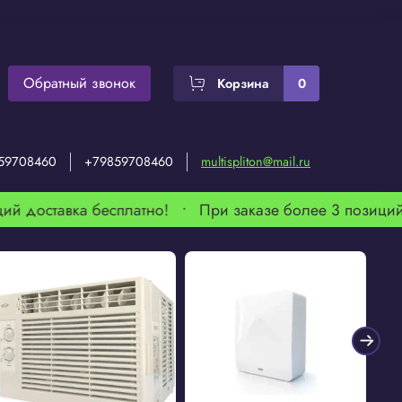
Обратный звонок
Корзина
0
59708460
+79859708460
multispliton@mail.ru
ий доставка бесплатно! •
При заказе более 3 позиций